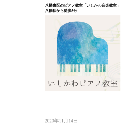
八幡東区のピアノ教室「いしかわ音楽教室」
コ
八幡駅から徒歩5分
ン
テ
ン
ツ
へ
ス
キ
ッ
プ
八幡東区のピアノ
北九州市八幡東区のピアノ教室
2020年11月14日