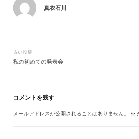
真衣石川
投
古い投稿
私の初めての発表会
稿
ナ
ビ
ゲ
コメントを残す
ー
シ
メールアドレスが公開されることはありません。
※
ョ
ン