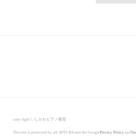
copy right いしかわピアノ教室
This site is protected by reCAPTCHA and the Google
Privacy Policy
and
Ter