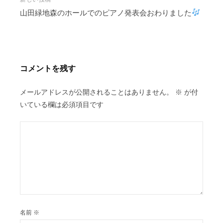
ビ
山田緑地森のホールでのピアノ発表会おわりました
ゲ
ー
シ
ョ
ン
コメントを残す
メールアドレスが公開されることはありません。
※
が付
いている欄は必須項目です
名前
※