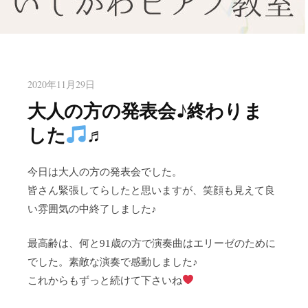
八幡東区のピアノ教室いしかわ
北九州市八幡東区のピアノ教室
ピアノ教室
2020年11月29日
大人の方の発表会♪終わりま
した
♬
今日は大人の方の発表会でした。
皆さん緊張してらしたと思いますが、笑顔も見えて良
い雰囲気の中終了しました♪
最高齢は、何と91歳の方で演奏曲はエリーゼのために
でした。素敵な演奏で感動しました♪
これからもずっと続けて下さいね