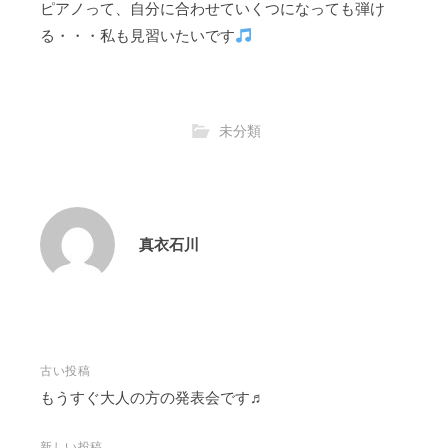
ピアノって、自分に合わせていくつになっても弾け
る・・・私も見習いたいです
未分類
真衣石川
投
古い投稿
稿
もうすぐ大人の方の発表会です♬
ナ
新しい投稿