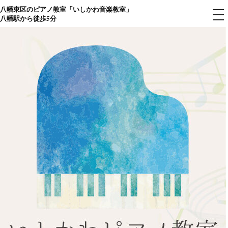
八幡東区のピアノ教室「いしかわ音楽教室」
コ
メ
八幡駅から徒歩5分
ニ
ン
ュ
ー
テ
ン
ツ
へ
ス
キ
ッ
プ