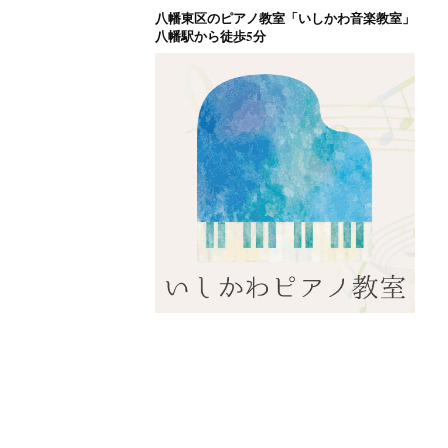
八幡東区のピアノ教室「いしかわ音楽教室」
コ
八幡駅から徒歩5分
ン
テ
ン
ツ
へ
ス
キ
ッ
プ
八幡東区のピアノ
北九州市八幡東区のピアノ教室