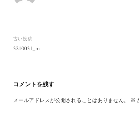
投
古い投稿
3210031_m
稿
ナ
ビ
ゲ
コメントを残す
ー
シ
メールアドレスが公開されることはありません。
※
ョ
ン