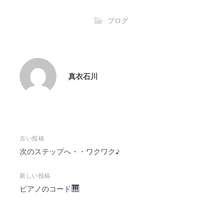
ブログ
真衣石川
投
古い投稿
稿
次のステップへ・・ワクワク♪
ナ
ビ
新しい投稿
ピアノのコード
ゲ
ー
シ