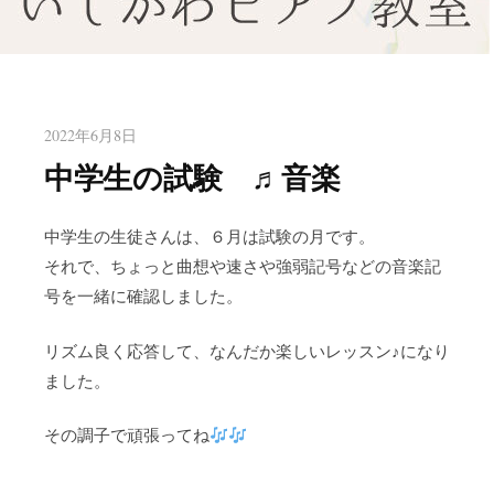
八幡東区のピアノ教室いしかわ
北九州市八幡東区のピアノ教室
ピアノ教室
2022年6月8日
中学生の試験 ♬音楽
中学生の生徒さんは、６月は試験の月です。
それで、ちょっと曲想や速さや強弱記号などの音楽記
号を一緒に確認しました。
リズム良く応答して、なんだか楽しいレッスン♪になり
ました。
その調子で頑張ってね