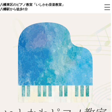
八幡東区のピアノ教室「いしかわ音楽教室」
コ
メ
八幡駅から徒歩5分
ニ
ン
ュ
ー
テ
ン
ツ
へ
ス
キ
ッ
プ