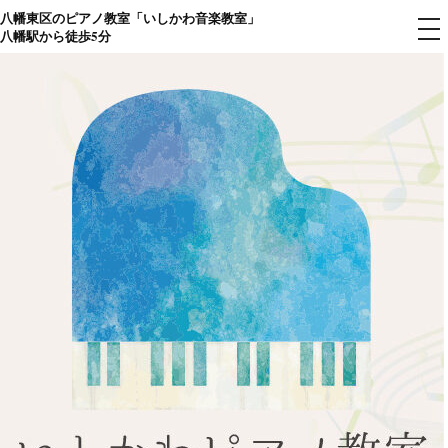
八幡東区のピアノ教室「いしかわ音楽教室」
コ
メ
八幡駅から徒歩5分
ニ
ン
ュ
ー
テ
ン
ツ
へ
ス
キ
ッ
プ