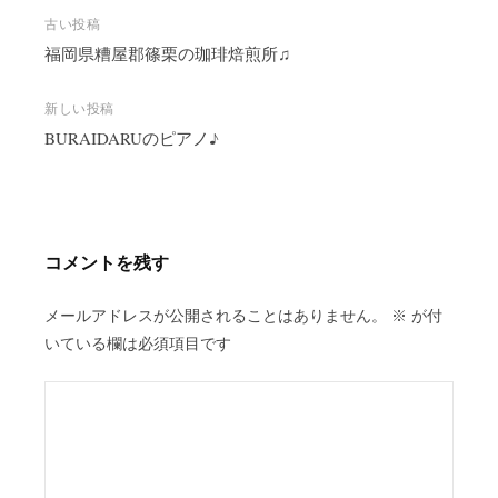
投
古い投稿
稿
福岡県糟屋郡篠栗の珈琲焙煎所♫
ナ
ビ
新しい投稿
BURAIDARUのピアノ♪
ゲ
ー
シ
ョ
ン
コメントを残す
メールアドレスが公開されることはありません。
※
が付
いている欄は必須項目です