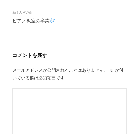
ナ
ビ
新しい投稿
ピアノ教室の卒業
ゲ
ー
シ
ョ
ン
コメントを残す
メールアドレスが公開されることはありません。
※
が付
いている欄は必須項目です