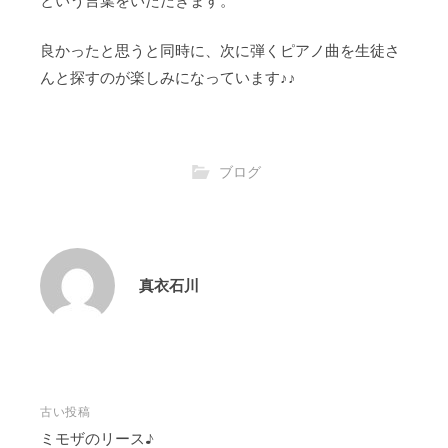
という言葉をいただきます。
良かったと思うと同時に、次に弾くピアノ曲を生徒さ
んと探すのが楽しみになっています♪♪
ブログ
真衣石川
投
古い投稿
稿
ミモザのリース♪