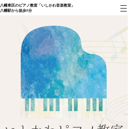
八幡東区のピアノ教室「いしかわ音楽教室」
コ
メ
八幡駅から徒歩5分
ニ
ン
ュ
ー
テ
ン
ツ
へ
ス
キ
ッ
プ