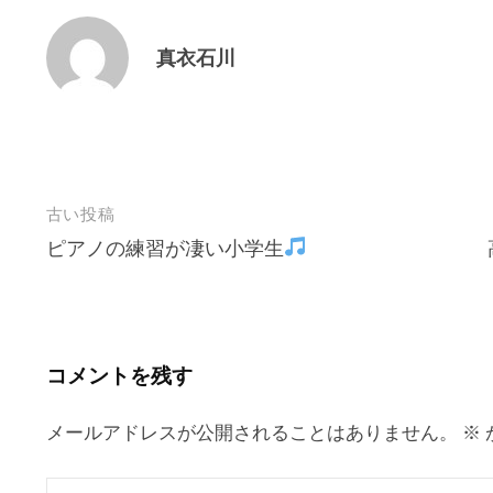
真衣石川
投
古い投稿
ピアノの練習が凄い小学生
稿
ナ
ビ
ゲ
コメントを残す
ー
シ
メールアドレスが公開されることはありません。
※
ョ
ン