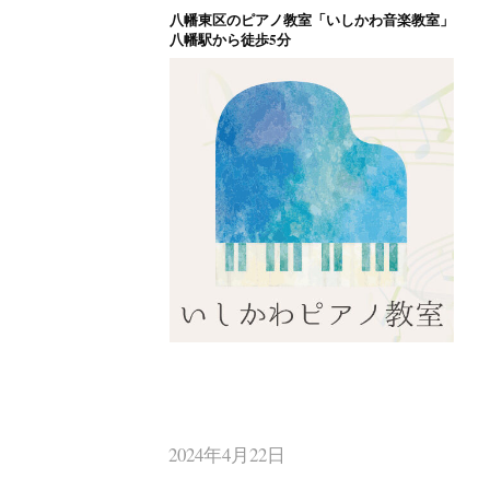
八幡東区のピアノ教室「いしかわ音楽教室」
コ
八幡駅から徒歩5分
ン
テ
ン
ツ
へ
ス
キ
ッ
プ
八幡東区のピアノ
北九州市八幡東区のピアノ教室
2024年4月22日