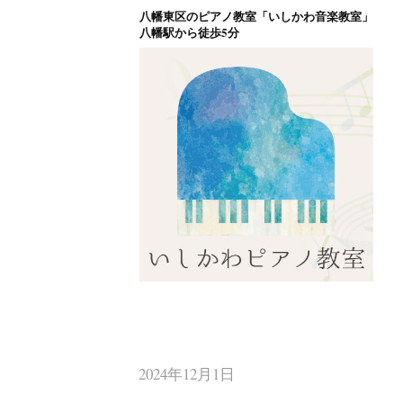
八幡東区のピアノ教室「いしかわ音楽教室」
コ
八幡駅から徒歩5分
ン
テ
ン
ツ
へ
ス
キ
ッ
プ
八幡東区のピアノ
北九州市八幡東区のピアノ教室
2024年12月1日