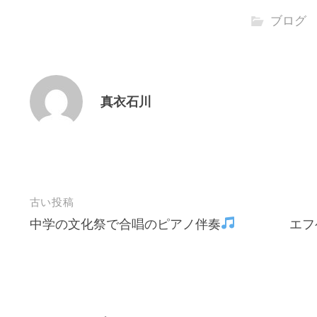
ブログ
真衣石川
投
古い投稿
中学の文化祭で合唱のピアノ伴奏
エフ
稿
ナ
ビ
ゲ
ー