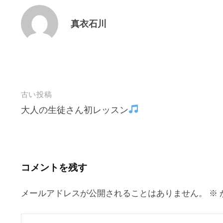
真衣石川
投
古い投稿
大人の生徒さん初レッスン
稿
ナ
ビ
ゲ
コメントを残す
ー
シ
メールアドレスが公開されることはありません。
※
ョ
ン