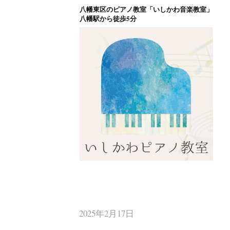
八幡東区のピアノ教室「いしかわ音楽教室」
コ
八幡駅から徒歩5分
ン
テ
ン
ツ
へ
ス
キ
ッ
プ
八幡東区のピアノ
北九州市八幡東区のピアノ教室
2025年2月17日