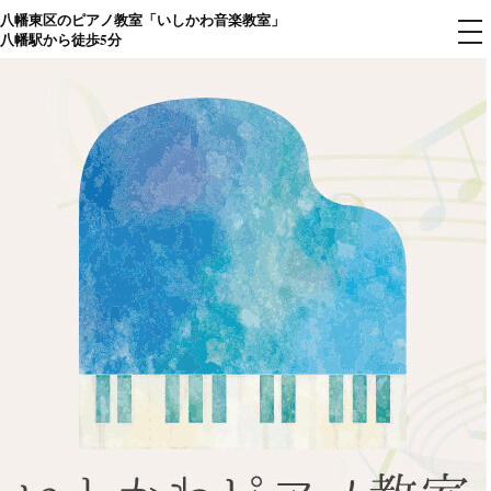
八幡東区のピアノ教室「いしかわ音楽教室」
コ
メ
八幡駅から徒歩5分
ニ
ン
ュ
ー
テ
ン
ツ
へ
ス
キ
ッ
プ