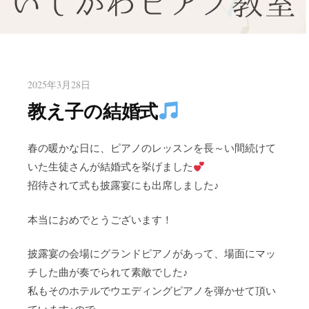
八幡東区のピアノ教室いしかわ
北九州市八幡東区のピアノ教室
ピアノ教室
2025年3月28日
教え子の結婚式
春の暖かな日に、ピアノのレッスンを長～い間続けて
いた生徒さんが結婚式を挙げました
招待されて式も披露宴にも出席しました♪
本当におめでとうございます！
披露宴の会場にグランドピアノがあって、場面にマッ
チした曲が奏でられて素敵でした♪
私もそのホテルでウエディングピアノを弾かせて頂い