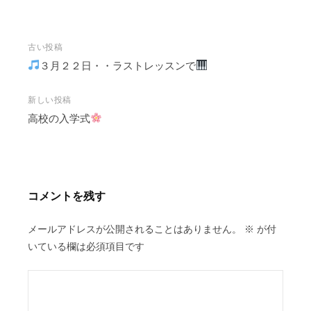
投
古い投稿
稿
３月２２日・・ラストレッスンで
ナ
ビ
新しい投稿
高校の入学式
ゲ
ー
シ
ョ
ン
コメントを残す
メールアドレスが公開されることはありません。
※
が付
いている欄は必須項目です