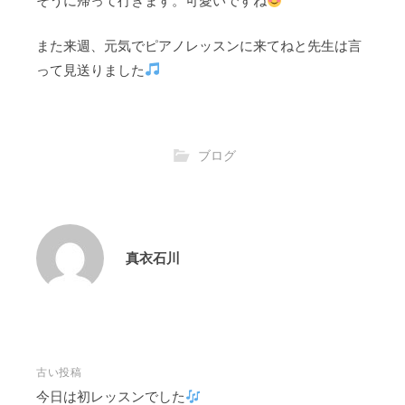
そうに帰って行きます。可愛いですね
また来週、元気でピアノレッスンに来てねと先生は言
って見送りました
ブログ
真衣石川
投
古い投稿
稿
今日は初レッスンでした