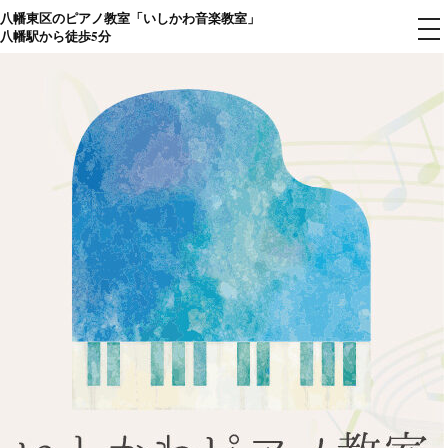
八幡東区のピアノ教室「いしかわ音楽教室」
コ
メ
八幡駅から徒歩5分
ニ
ン
ュ
ー
テ
ン
ツ
へ
ス
キ
ッ
プ