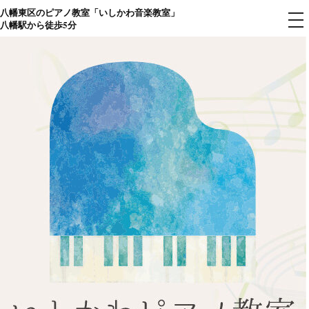
八幡東区のピアノ教室「いしかわ音楽教室」
コ
メ
八幡駅から徒歩5分
ニ
ン
ュ
ー
テ
ン
ツ
へ
ス
キ
ッ
プ