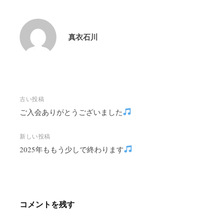
真衣石川
投
古い投稿
稿
ご入会ありがとうございました
ナ
ビ
新しい投稿
2025年ももう少しで終わります
ゲ
ー
シ
ョ
ン
コメントを残す