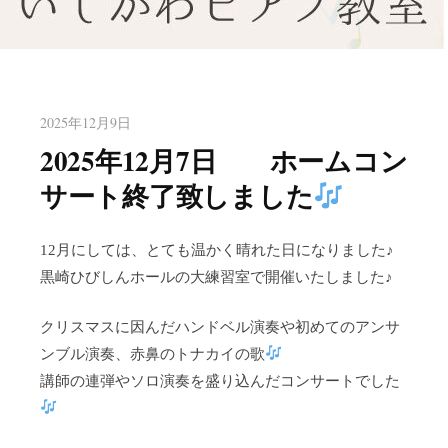
八幡東区のピアノ教室いしかわ
北九州市八幡東区のピアノ教室
ピアノ教室
2025年12月9日
2025年12月7日 ホームコン
サート終了致しました
12月にしては、とても温かく晴れた日になりました♪
黒崎ひびしんホールの大練習室で開催いたしました♪
クリスマスに因んだハンドベル演奏や初めてのアンサ
ンブル演奏、赤鼻のトナカイの歌
講師の連弾やソロ演奏を盛り込んだコンサートでした