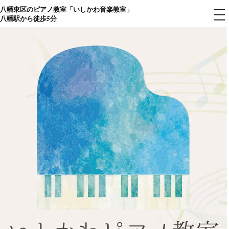
八幡東区のピアノ教室「いしかわ音楽教室」
コ
メ
八幡駅から徒歩5分
ニ
ン
ュ
ー
テ
ン
ツ
へ
ス
キ
ッ
プ