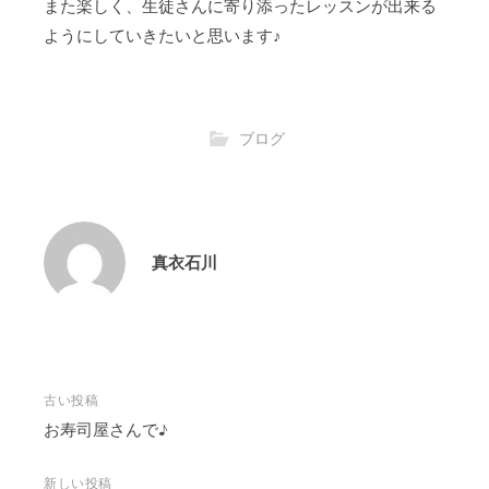
また楽しく、生徒さんに寄り添ったレッスンが出来る
ようにしていきたいと思います♪
ブログ
真衣石川
投
古い投稿
稿
お寿司屋さんで♪
ナ
ビ
新しい投稿