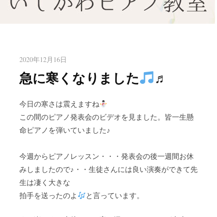
八幡東区のピアノ教室いしかわ
北九州市八幡東区のピアノ教室
ピアノ教室
2020年12月16日
急に寒くなりました
♬
今日の寒さは震えますね
この間のピアノ発表会のビデオを見ました。皆一生懸
命ピアノを弾いていました♪
今週からピアノレッスン・・・発表会の後一週間お休
みしましたので♪・・生徒さんには良い演奏ができて先
生は凄く大きな
拍手を送ったのよ
と言っています。