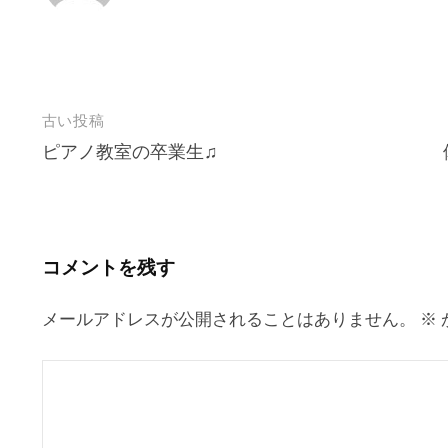
投
古い投稿
ピアノ教室の卒業生♫
稿
ナ
ビ
ゲ
コメントを残す
ー
シ
メールアドレスが公開されることはありません。
※
ョ
ン