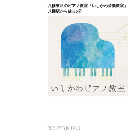
八幡東区のピアノ教室「いしかわ音楽教室」
コ
八幡駅から徒歩5分
ン
テ
ン
ツ
へ
ス
キ
ッ
プ
八幡東区のピアノ
北九州市八幡東区のピアノ教室
2021年3月19日