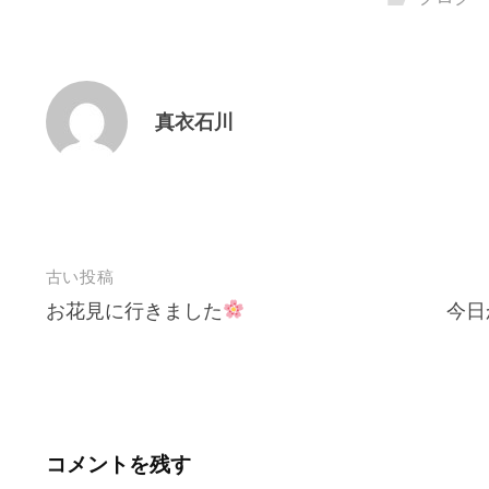
真衣石川
投
古い投稿
お花見に行きました
今日
稿
ナ
ビ
ゲ
ー
コメントを残す
シ