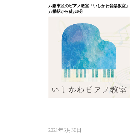
八幡東区のピアノ教室「いしかわ音楽教室」
コ
八幡駅から徒歩5分
ン
テ
ン
ツ
へ
ス
キ
ッ
プ
八幡東区のピアノ
北九州市八幡東区のピアノ教室
2021年3月30日