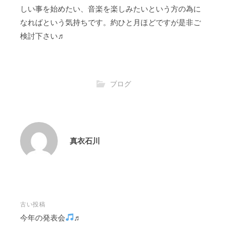
しい事を始めたい、音楽を楽しみたいという方の為に
なればという気持ちです。約ひと月ほどですが是非ご
検討下さい♬
ブログ
真衣石川
投
古い投稿
稿
今年の発表会
♬