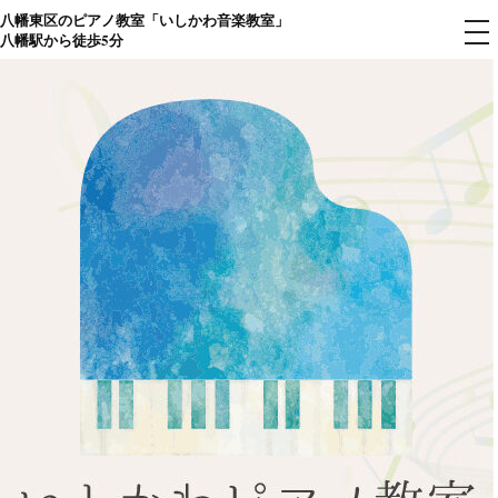
八幡東区のピアノ教室「いしかわ音楽教室」
コ
メ
八幡駅から徒歩5分
ニ
ン
ュ
ー
テ
ン
ツ
へ
ス
キ
ッ
プ