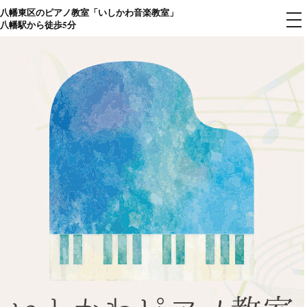
八幡東区のピアノ教室「いしかわ音楽教室」
コ
メ
八幡駅から徒歩5分
ニ
ン
ュ
ー
テ
ン
ツ
へ
ス
キ
ッ
プ