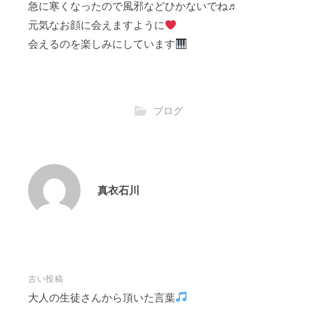
急に寒くなったので風邪などひかないでね♬
元気なお顔に会えますように
会えるのを楽しみにしています
ブログ
真衣石川
投
古い投稿
稿
大人の生徒さんから頂いた言葉