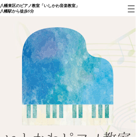
八幡東区のピアノ教室「いしかわ音楽教室」
コ
メ
八幡駅から徒歩5分
ニ
ン
ュ
ー
テ
ン
ツ
へ
ス
キ
ッ
プ