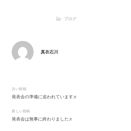
ブログ
真衣石川
投
古い投稿
稿
発表会の準備に追われています♬
ナ
ビ
新しい投稿
発表会は無事に終わりました♬
ゲ
ー