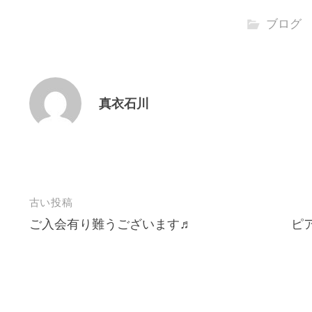
ブログ
真衣石川
投
古い投稿
ご入会有り難うございます♬
ピ
稿
ナ
ビ
ゲ