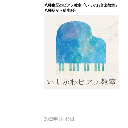
八幡東区のピアノ教室「いしかわ音楽教室」
コ
八幡駅から徒歩5分
ン
テ
ン
ツ
へ
ス
キ
ッ
プ
八幡東区のピアノ
北九州市八幡東区のピアノ教室
2022年1月15日