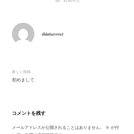
shintarover
投
新しい投稿
稿
初めまして
ナ
ビ
ゲ
ー
コメントを残す
シ
ョ
メールアドレスが公開されることはありません。
※
が付