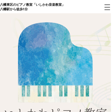
八幡東区のピアノ教室「いしかわ音楽教室」
コ
メ
八幡駅から徒歩5分
ニ
ン
ュ
ー
テ
ン
ツ
へ
ス
キ
ッ
プ