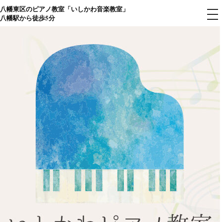
八幡東区のピアノ教室「いしかわ音楽教室」
コ
メ
八幡駅から徒歩5分
ニ
ン
ュ
ー
テ
ン
ツ
へ
ス
キ
ッ
プ