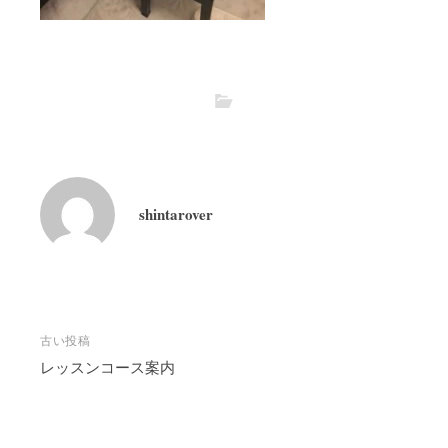
shintarover
投
古い投稿
稿
レッスンコース案内
ナ
ビ
ゲ